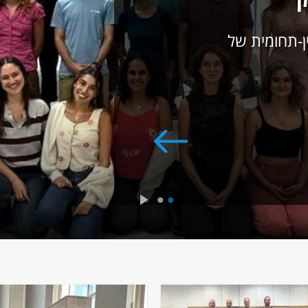
ן-תחומית של
2
1