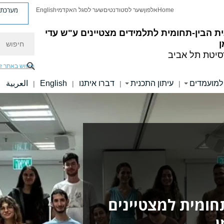
מערכת פ
Home
אלפון
שער לסטודנטים
שער לסגל האקדמי
English
ת הבין-תחומית לתלמידים מצטיינים
ע"ש עדי
חיפוש
ן
סיטת תל אביב
חיפוש באתר ז
למועמדים
עיתון התכנית
דברו איתנו
English
العربية
|
|
|
|
חומית למצטיינים
ן